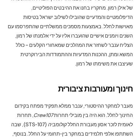
של אילן רמון. מחקריו בחנו את ההיבטים הפוליטיים,
הדיפלומטיים והמדעיים שהובילו לשילוב ישראל בטיסות
מאוישות לחלל. באמצעות מסמכים ממשלתיים שהתפרסמו עם
השנים ויומנים אישיים שהועברו אליו על ידי אלמנתו של רמון,
הצליח ענבר לשחזר את המהלכים שמאחורי הקלעים – כולל
המשא ומתן, ההכנות המדעיות וההתמודדות הבירוקרטית
שעיצבו את משימתו של רמון.
חינוך ומעורבות ציבורית
מעבר למחקר ההיסטורי, ענבר ממלא תפקיד מפתח בקידום
החינוך לחלל. הוא היה בין מובילי תחרות
Crew107
, תחרות
לאומית לזכר אסון מעבורת החלל
קולומביה
(STS-107), שבה
השתתפו אלפי תלמידים במחקר בין-תחומי על החלל. בנוסף,